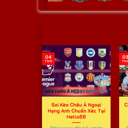
Hoàn trả không giới hạn mỗi ngày
Sự kiện vòng quay – Giftcode mỗi t
Tất cả thành viên cũ và mới đều nhận ư
📌 Hướng dẫn tham gia
04
0
1. Đăng ký tài khoản
Th11
Th1
Truy cập trang chủ 79King
Chọn Đăng ký
Nhập thông tin theo yêu cầu → Hoàn
Cái Hello88,
Soi Kèo Châu Á Ngoại
C
2. Nạp tiền
 – Ai Đáng
Hạng Anh Chuẩn Xác Tại
Hơn?
Hello88
Chọn ngân hàng/ví điện tử