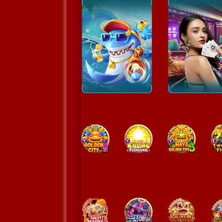
Bóng đá
Esports
Tennis
Bóng rổ
Cùng tính năng xem trực tiếp các tr
🐟 Bắn cá đổi thưởng – Chơi
Game bắn cá 79King nổi bật với hiệu ứ
🎁 Khuyến mãi 79King –
Tặng 100K cho tài khoản mới
Thưởng 100% nạp đầu (giá trị cao)