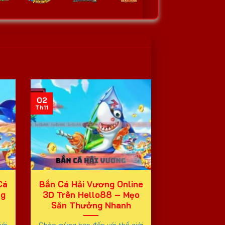
02
Th11
Cá
Bắn Cá Hải Vương Online
ng
3D Trên Hello88 – Mẹo
Săn Thưởng Nhanh