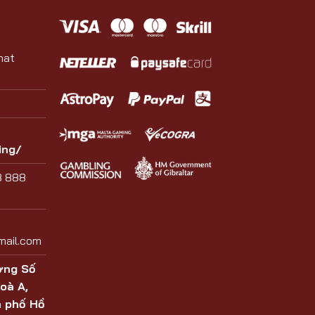
hat
 TẢNG KHÁC
 rõ ràng
ing/
8 888
phút
ộ chậm
g thấp
mail.com
hế
ờng Số
oà A,
h phố Hồ