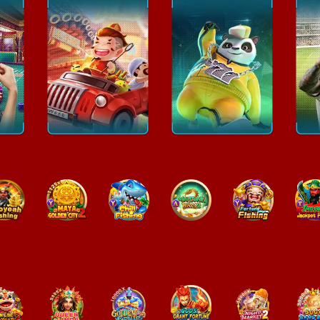
ận đấu nóng nhất.
 vui, thắng lớn
ng sống động, dễ chơi, dễ thắng, đổi thưởng nhanh chóng.
 Ưu đãi lớn cho mọi thành viên