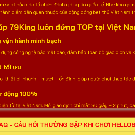
 soát của các tổ chức đánh giá uy tín quốc tế. Nhờ kho game 
thành điểm đến quen thuộc của cộng đồng bet thủ Việt Nam t
iúp 79King luôn đứng TOP tại Việt N
ng vận hành minh bạch
p dụng công nghệ bảo mật cao, đảm bảo toàn bộ giao dịch và 
ộ tối ưu
 thiết bị: nhanh – mượt – ổn định, giúp người chơi thao tác d
Tự động 100%
 điện tử tại Việt Nam. Mỗi giao dịch chỉ mất 30 giây – 2 phút, 
ệp, tận tâm
AQ - CÂU HỎI THƯỜNG GẶP KHI CHƠI HELLO
gram luôn sẵn sàng giải đáp ngay lập tức, không để người chơi