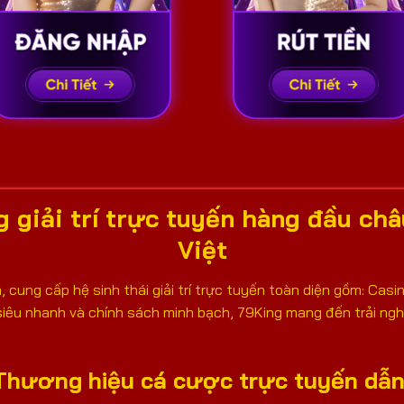
 giải trí trực tuyến hàng đầu ch
Việt
, cung cấp hệ sinh thái giải trí trực tuyến toàn diện gồm: Casi
siêu nhanh và chính sách minh bạch, 79King mang đến trải ngh
 Thương hiệu cá cược trực tuyến dẫn