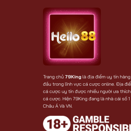
Hệ thống RNG kiểm định
Mọi dữ liệu được bảo mật tuyệt đối, kh
⚖️ So sánh 79King với 
TIÊU CHÍ
79KING
Giấy phép
Hợp pháp, m
Kho game
3000+ trò c
Trang chủ
79King
là địa điểm uy tín hàng
Nạp/rút
30s – 2 phú
đầu trong lĩnh vực cá cược online. Địa đi
CSKH
24/7 đa kên
cá cược uy tín được nhiều người ưa thích
Bảo mật
SSL, mã hóa
cá cược. Hiện 79King đang là nhà cái số 1 
Châu Á Và VN.
Khuyến mãi
Tặng tiền th
🎯 Kết luận – 79King là