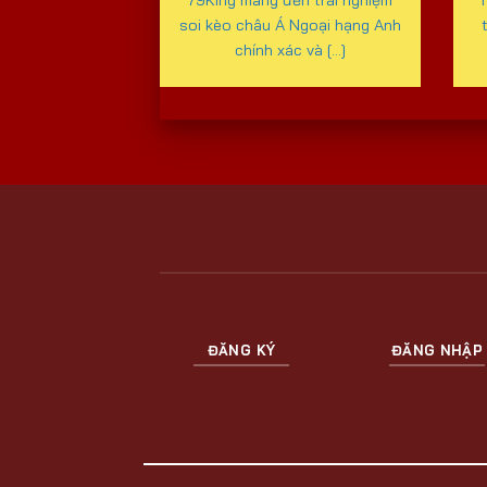
ìm kiếm review
79King mang đến trải nghiệm
T
Chuyển khoản theo hướng dẫn
để lựa chọn nơi
soi kèo châu Á Ngoại hạng Anh
[...]
chính xác và [...]
Tiền vào ngay chỉ sau vài chục giây
3. Rút tiền
Vào mục Rút tiền
Nhập thông tin ngân hàng
Nhận tiền trong 1–3 phút
🔒 Bảo mật & Công bằn
ĐĂNG KÝ
ĐĂNG NHẬP
79King sử dụng:
Mã hóa SSL 128-bit
Tường lửa đa lớp