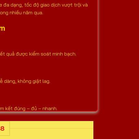
đa dạng, tốc độ giao dịch vượt trội và
rong nhiều năm qua.
am
kết quả được kiểm soát minh bạch.
ễ dàng, không giật lag.
cam kết đúng – đủ – nhanh.
88
 chờ đợi.