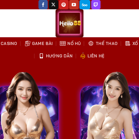
CASINO
GAME BÀI
NỔ HŨ
THỂ THAO
XỔ
HƯỚNG DẪN
LIÊN HỆ