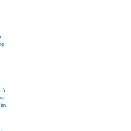
u
ng
 sử
oại
iện