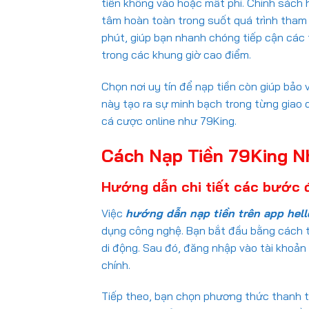
tiền không vào hoặc mất phí. Chính sách
tâm hoàn toàn trong suốt quá trình tham 
phút, giúp bạn nhanh chóng tiếp cận các t
trong các khung giờ cao điểm.
Chọn nơi uy tín để nạp tiền còn giúp bảo v
này tạo ra sự minh bạch trong từng giao d
cá cược online như 79King.
Cách Nạp Tiền 79King N
Hướng dẫn chi tiết các bước đ
Việc
hướng dẫn nạp tiền trên app hel
dụng công nghệ. Bạn bắt đầu bằng cách t
di động. Sau đó, đăng nhập vào tài khoản
chính.
Tiếp theo, bạn chọn phương thức thanh t