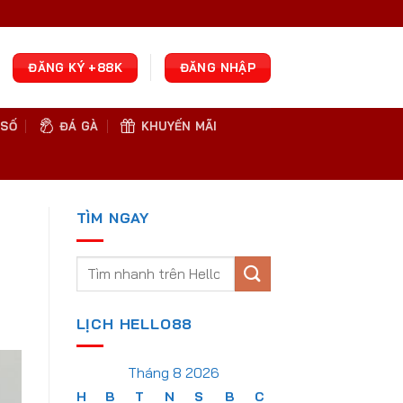
ĐĂNG KÝ +88K
ĐĂNG NHẬP
 SỐ
ĐÁ GÀ
KHUYẾN MÃI
TÌM NGAY
LỊCH HELLO88
Tháng 8 2026
H
B
T
N
S
B
C