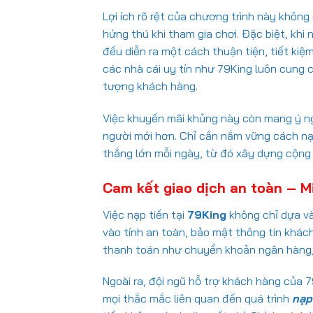
Lợi ích rõ rệt của chương trình này không
hứng thú khi tham gia chơi. Đặc biệt, khi
đều diễn ra một cách thuận tiện, tiết kiệm
các nhà cái uy tín như 79King luôn cung 
tượng khách hàng.
Việc khuyến mãi khủng này còn mang ý ng
người mới hơn. Chỉ cần nắm vững cách nạ
thắng lớn mỗi ngày, từ đó xây dựng cộng
Cam kết giao dịch an toàn – M
Việc nạp tiền tại
79King
không chỉ dựa v
vào tính an toàn, bảo mật thông tin khá
thanh toán như chuyển khoản ngân hàng, 
Ngoài ra, đội ngũ hỗ trợ khách hàng của 7
mọi thắc mắc liên quan đến quá trình
nạp