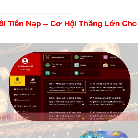
ôi Tiền Nạp – Cơ Hội Thắng Lớn Cho