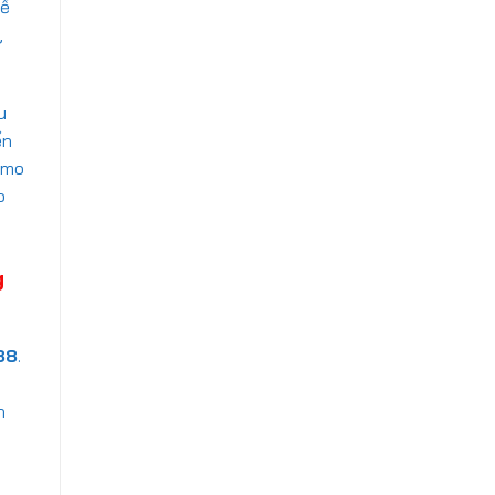
để
,
u
ển
omo
o
g
88
.
h