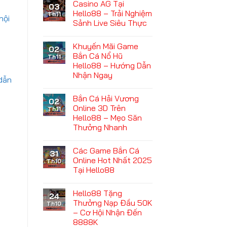
Casino AG Tại
03
Hello88 – Trải Nghiệm
Th11
hội
Sảnh Live Siêu Thực
Khuyến Mãi Game
02
Bắn Cá Nổ Hũ
Th11
Hello88 – Hướng Dẫn
Nhận Ngay
 dẫn
Bắn Cá Hải Vương
02
Online 3D Trên
Th11
Hello88 – Mẹo Săn
Thưởng Nhanh
Các Game Bắn Cá
31
Online Hot Nhất 2025
Th10
Tại Hello88
Hello88 Tặng
24
Thưởng Nạp Đầu 50K
Th10
– Cơ Hội Nhận Đến
8888K