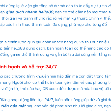
 chỉ dừng lại ở việc gia tăng số dư mà còn thúc đẩy sự tự tin v
 nạp
giao dịch nhanh hello88
, bạn có thể đảm bảo mọi thao t
 thời gian và tránh những rắc rối về mặt kỹ thuật. Chính vì thế,
cấp các hình thức thanh toán đa dạng, phù hợp cho từng đối
hĩa chiến lược giúp giữ chân khách hàng cũ và thu hút nhiều
p tiền hello88 đúng cách, bạn hoàn toàn có thể nâng cao cơ 
 đồng game thủ thành công và gắn bó lâu dài cùng nền tảng n
inh bạch và hỗ trợ 24/7
ào các chương trình khuyến mãi hấp dẫn mà còn đặt trọng tâ
ch hàng. Người chơi có thể hoàn toàn yên tâm về các phương 
ví điện tử, thẻ cào hay QR code đều được mã hóa bảo vệ tối 
9King hoạt động liên tục 24/7, luôn sẵn sàng giúp đỡ và giải 
 tiền bảo mật
hay các vấn đề phát sinh như lỗi giao dịch, nạp