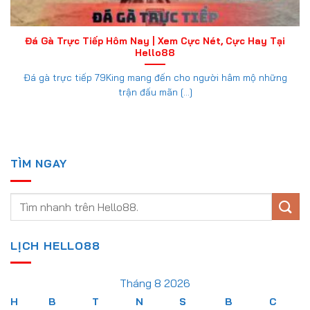
Đá Gà Trực Tiếp Hôm Nay | Xem Cực Nét, Cực Hay Tại
Hello88
Đá gà trực tiếp 79King mang đến cho người hâm mộ những
trận đấu mãn [...]
TÌM NGAY
LỊCH HELLO88
Tháng 8 2026
H
B
T
N
S
B
C