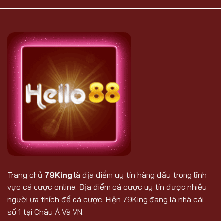
Trang chủ
79King
là địa điểm uy tín hàng đầu trong lĩnh
vực cá cược online. Địa điểm cá cược uy tín được nhiều
người ưa thích để cá cược. Hiện 79King đang là nhà cái
số 1 tại Châu Á Và VN.