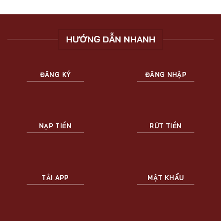
HƯỚNG DẪN NHANH
ĐĂNG KÝ
ĐĂNG NHẬP
NẠP TIỀN
RÚT TIỀN
TẢI APP
MẬT KHẨU