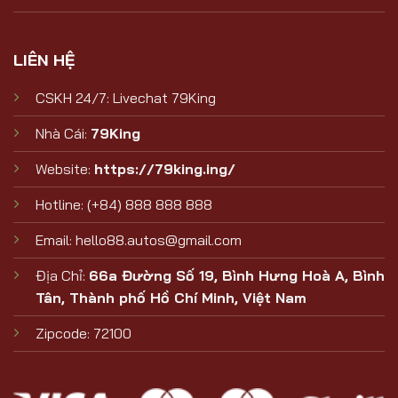
LIÊN HỆ
CSKH 24/7: Livechat 79King
Nhà Cái:
79King
Website:
https://79king.ing/
Hotline: (+84) 888 888 888
Email:
hello88.autos@gmail.com
Địa Chỉ:
66a Đường Số 19, Bình Hưng Hoà A, Bình
Tân, Thành phố Hồ Chí Minh, Việt Nam
Zipcode: 72100