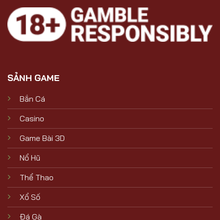
SẢNH GAME
Bắn Cá
Casino
Game Bài 3D
Nổ Hũ
Thể Thao
Xổ Số
Đá Gà