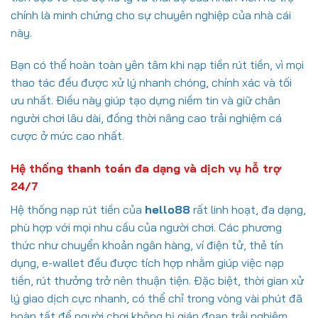
chính là minh chứng cho sự chuyên nghiệp của nhà cái
này.
Bạn có thể hoàn toàn yên tâm khi nạp tiền rút tiền, vì mọi
thao tác đều được xử lý nhanh chóng, chính xác và tối
ưu nhất. Điều này giúp tạo dựng niềm tin và giữ chân
người chơi lâu dài, đồng thời nâng cao trải nghiệm cá
cược ở mức cao nhất.
Hệ thống thanh toán đa dạng và dịch vụ hỗ trợ
24/7
Hệ thống nạp rút tiền của
hello88
rất linh hoạt, đa dạng,
phù hợp với mọi nhu cầu của người chơi. Các phương
thức như chuyển khoản ngân hàng, ví điện tử, thẻ tín
dụng, e-wallet đều được tích hợp nhằm giúp việc nạp
tiền, rút thưởng trở nên thuận tiện. Đặc biệt, thời gian xử
lý giao dịch cực nhanh, có thể chỉ trong vòng vài phút đã
hoàn tất để người chơi không bị gián đoạn trải nghiệm.