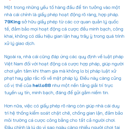
Một trong những yếu tố hàng đầu để tin tưởng vào một
nhà cái chính là giấy phép hoạt động rõ ràng, hợp pháp.
79King
sở hữu giấy phép từ các cơ quan quản lý quốc
tế, đảm bảo mọi hoạt động cá cược đều minh bạch, công
khai, không có dấu hiệu gian lận hay trây ỳ trong quá trình
xử lý giao dịch.
Ngoài ra, nhà cái cũng đáp ứng các quy định về luật pháp
Việt Nam đối với hoạt động cá cược hợp pháp, giúp người
chơi yên tâm khi tham gia mà không lo bị pháp luật xử
phạt hay gặp rắc rối về mặt pháp lý. Điều này càng củng
cố vị thế của
hello88
như một nền tảng giải trí trực
tuyến uy tín, minh bạch, đáng để gửi gắm niềm tin.
Hơn nữa, việc có giấy phép rõ ràng còn giúp nhà cái duy
trì hệ thống kiểm soát chặt chẽ, chống gian lận, đảm bảo
môi trường cá cược công bằng cho tất cả người chơi.
Đây chính là lý do vì sao ngày càng nhiều người chơi tại