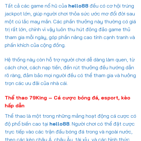
Tất cả các game nổ hũ của
hello88
đều có cơ hội trúng
jackpot lớn, giúp người chơi thỏa sức ước mơ đổi đời sau
một cú lắc may mắn. Các phần thưởng này thường có giá
trị rất lớn, chính vì vậy luôn thu hút đông đảo game thủ
tham gia mỗi ngày, góp phần nâng cao tính cạnh tranh và
phấn khích của cộng đồng.
Hệ thống này còn hỗ trợ người chơi dễ dàng làm quen, từ
cách chơi, cách nạp tiền, đến rút thưởng đều hướng dẫn
rõ ràng, đảm bảo mọi người đều có thể tham gia và hưởng
trọn các ưu đãi của nhà cái.
Thể thao 79King – Cá cược bóng đá, esport, kèo
hấp dẫn
Thể thao là một trong những mảng hoạt động cá cược có
độ phổ biến cao tại
hello88
. Người chơi có thể đặt cược
trực tiếp vào các trận đấu bóng đá trong và ngoài nước,
theo các kèo châu Á, châu Âu, tài xỉu, và các hình thức