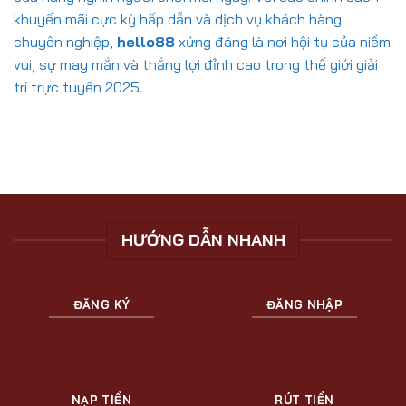
khuyến mãi cực kỳ hấp dẫn và dịch vụ khách hàng
chuyên nghiệp,
hello88
xứng đáng là nơi hội tụ của niềm
vui, sự may mắn và thắng lợi đỉnh cao trong thế giới giải
trí trực tuyến 2025.
HƯỚNG DẪN NHANH
ĐĂNG KÝ
ĐĂNG NHẬP
NẠP TIỀN
RÚT TIỀN