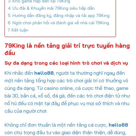
Kho game hấp dẫn tại 79King
Ưu đãi & Khuyến mãi 79King siêu hấp dẫn
Hướng dẫn đăng ký, đăng nhập và tải app 79King
Ngời chơi phản hồi và đánh giá về nhà cái 79King
Kết luận
79King là nền tảng giải trí trực tuyến hàng
đầu
Sự đa dạng trong các loại hình trò chơi và dịch vụ
Khi nhắc đến
hello88
, người ta thường nghĩ ngay đến
một nền tảng tổng hợp các trò chơi giải trí có thưởng vô
cùng đa dạng. Từ casino online, cá cược thể thao, game
bài 3D, bắn cá, xổ số, đá gà, đến các trò chơi điện tử như
nổ hũ đều có mặt tại đây để phục vụ mọi sở thích và nhu
cầu của người chơi.
Không chỉ đơn thuần là một nền tảng cá cược,
hello88
còn chú trọng đầu tư vào giao diện thân thiện, dễ dùng,