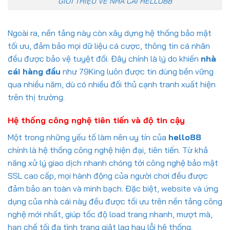
GIỚI THIỆU VỀ NHÀ CÁI HELLO88
Ngoài ra, nền tảng này còn xây dựng hệ thống bảo mật
tối ưu, đảm bảo mọi dữ liệu cá cược, thông tin cá nhân
đều được bảo vệ tuyệt đối. Đây chính là lý do khiến
nhà
cái hàng đầu
như 79King luôn được tin dùng bền vững
qua nhiều năm, dù có nhiều đối thủ cạnh tranh xuất hiện
trên thị trường.
Hệ thống công nghệ tiên tiến và độ tin cậy
Một trong những yếu tố làm nên uy tín của
hello88
chính là hệ thống công nghệ hiện đại, tiên tiến. Từ khả
năng xử lý giao dịch nhanh chóng tới công nghệ bảo mật
SSL cao cấp, mọi hành động của người chơi đều được
đảm bảo an toàn và minh bạch. Đặc biệt, website và ứng
dụng của nhà cái này đều được tối ưu trên nền tảng công
nghệ mới nhất, giúp tốc độ load trang nhanh, mượt mà,
hạn chế tối đa tình trạng giật lag hay lỗi hệ thống.