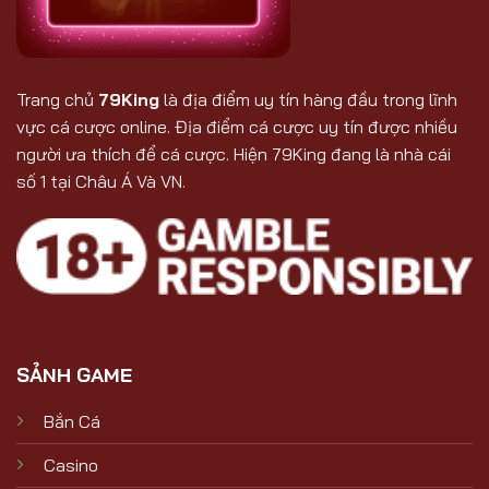
Trang chủ
79King
là địa điểm uy tín hàng đầu trong lĩnh
vực cá cược online. Địa điểm cá cược uy tín được nhiều
người ưa thích để cá cược. Hiện 79King đang là nhà cái
số 1 tại Châu Á Và VN.
SẢNH GAME
Bắn Cá
Casino