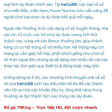
loại hình dự đoán chính xác. Tại
hello88
, các loại xổ số
như miền Bắc, miền Nam, Power Number luôn sẵn sàng để
người chơi lựa chọn và dự đoán kết quả mỗi ngày.
Ngoài việc thưởng thức các dạng xổ số truyền thống, nhà
cái còn tổ chức các trò chơi dự đoán mang tính thử
thách cao, cùng với các Bonus thưởng lớn, giúp khách
hàng có cơ hội trúng xổ số nhiều hơn. Hệ thống này còn
mang lại cảm giác hồi hộp, phấn khích giống như chơi xổ
số thật ngoài đời, nhưng lại dễ dàng hơn nhiều lần với các
thao tác đơn giản qua thiết bị di động hoặc máy tính.
Không dừng lại ở đó, các chương trình khuyến mãi về xổ
số của
hello88
luôn tạo điều kiện tối đa để các thành
viên tối ưu hóa các khoản đầu tư, tăng khả năng trúng
thưởng và đạt thành tích cao trong các dự đoán.
Đá gà 79King – Trực tiếp HD, đặt cược nhanh