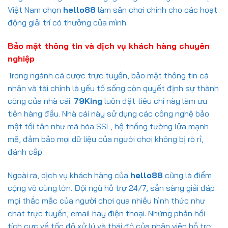
Việt Nam chọn
hello88
làm sân chơi chính cho các hoạt
động giải trí có thưởng của mình.
Bảo mật thông tin và dịch vụ khách hàng chuyên
nghiệp
Trong ngành cá cược trực tuyến, bảo mật thông tin cá
nhân và tài chính là yếu tố sống còn quyết định sự thành
công của nhà cái.
79King
luôn đặt tiêu chí này làm ưu
tiên hàng đầu. Nhà cái này sử dụng các công nghệ bảo
mật tối tân như mã hóa SSL, hệ thống tường lửa mạnh
mẽ, đảm bảo mọi dữ liệu của người chơi không bị rò rỉ,
đánh cắp.
Ngoài ra, dịch vụ khách hàng của
hello88
cũng là điểm
cộng vô cùng lớn. Đội ngũ hỗ trợ 24/7, sẵn sàng giải đáp
mọi thắc mắc của người chơi qua nhiều hình thức như
chat trực tuyến, email hay điện thoại. Những phản hồi
tích cực về tốc độ xử lý và thái độ của nhân viên hỗ trợ