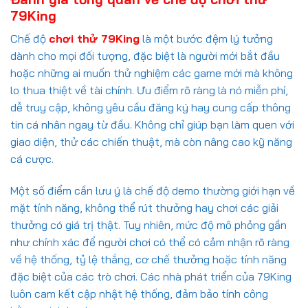
79King
Chế độ
chơi thử 79King
là một bước đệm lý tưởng
dành cho mọi đối tượng, đặc biệt là người mới bắt đầu
hoặc những ai muốn thử nghiệm các game mới mà không
lo thua thiệt về tài chính. Ưu điểm rõ ràng là nó miễn phí,
dễ truy cập, không yêu cầu đăng ký hay cung cấp thông
tin cá nhân ngay từ đầu. Không chỉ giúp bạn làm quen với
giao diện, thử các chiến thuật, mà còn nâng cao kỹ năng
cá cược.
Một số điểm cần lưu ý là chế độ demo thường giới hạn về
mặt tính năng, không thể rút thưởng hay chơi các giải
thưởng có giá trị thật. Tuy nhiên, mức độ mô phỏng gần
như chính xác để người chơi có thể có cảm nhận rõ ràng
về hệ thống, tỷ lệ thắng, cơ chế thưởng hoặc tính năng
đặc biệt của các trò chơi. Các nhà phát triển của 79King
luôn cam kết cập nhật hệ thống, đảm bảo tính công