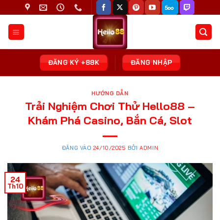
Bỏ
qua
nội
dung
ĐĂNG KÝ +88K
ĐĂNG NHẬP
HƯỚNG DẪN
Trải Nghiệm Chơi Thử Hello88 –
Khám Phá Casino, Bắn Cá, Slot
ĐĂNG VÀO
24/10/2025
BỞI
ADMIN
24
Th10