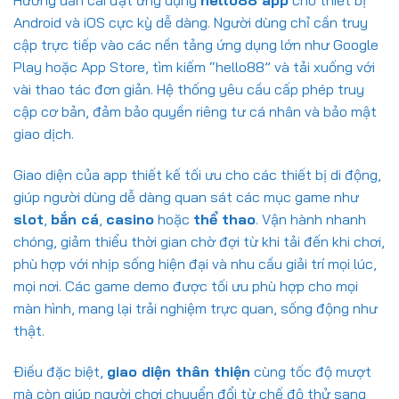
Hướng dẫn cài đặt ứng dụng
hello88 app
cho thiết bị
Android và iOS cực kỳ dễ dàng. Người dùng chỉ cần truy
cập trực tiếp vào các nền tảng ứng dụng lớn như Google
Play hoặc App Store, tìm kiếm “hello88” và tải xuống với
vài thao tác đơn giản. Hệ thống yêu cầu cấp phép truy
cập cơ bản, đảm bảo quyền riêng tư cá nhân và bảo mật
giao dịch.
Giao diện của app thiết kế tối ưu cho các thiết bị di động,
giúp người dùng dễ dàng quan sát các mục game như
slot
,
bắn cá
,
casino
hoặc
thể thao
. Vận hành nhanh
chóng, giảm thiểu thời gian chờ đợi từ khi tải đến khi chơi,
phù hợp với nhịp sống hiện đại và nhu cầu giải trí mọi lúc,
mọi nơi. Các game demo được tối ưu phù hợp cho mọi
màn hình, mang lại trải nghiệm trực quan, sống động như
thật.
Điều đặc biệt,
giao diện thân thiện
cùng tốc độ mượt
mà còn giúp người chơi chuyển đổi từ chế độ thử sang