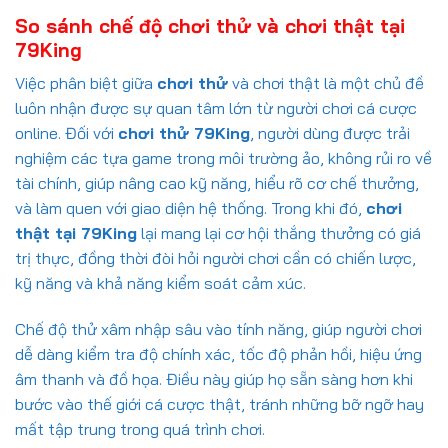
So sánh chế độ chơi thử và chơi thật tại
79King
Việc phân biệt giữa
chơi thử
và chơi thật là một chủ đề
luôn nhận được sự quan tâm lớn từ người chơi cá cược
online. Đối với
chơi thử 79King
, người dùng được trải
nghiệm các tựa game trong môi trường ảo, không rủi ro về
tài chính, giúp nâng cao kỹ năng, hiểu rõ cơ chế thưởng,
và làm quen với giao diện hệ thống. Trong khi đó,
chơi
thật tại 79King
lại mang lại cơ hội thắng thưởng có giá
trị thực, đồng thời đòi hỏi người chơi cần có chiến lược,
kỹ năng và khả năng kiểm soát cảm xúc.
Chế độ thử xâm nhập sâu vào tính năng, giúp người chơi
dễ dàng kiểm tra độ chính xác, tốc độ phản hồi, hiệu ứng
âm thanh và đồ họa. Điều này giúp họ sẵn sàng hơn khi
bước vào thế giới cá cược thật, tránh những bỡ ngỡ hay
mất tập trung trong quá trình chơi.