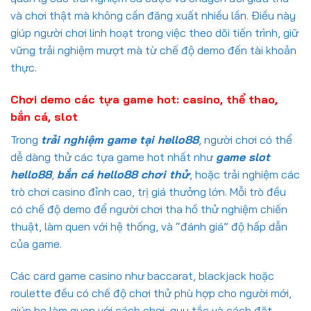
và chơi thật mà không cần đăng xuất nhiều lần. Điều này
giúp người chơi linh hoạt trong việc theo dõi tiến trình, giữ
vững trải nghiệm mượt mà từ chế độ demo đến tài khoản
thực.
Chơi demo các tựa game hot: casino, thể thao,
bắn cá, slot
Trong
trải nghiệm game tại hello88
, người chơi có thể
dễ dàng thử các tựa game hot nhất như
game slot
hello88
,
bắn cá hello88 chơi thử
, hoặc trải nghiệm các
trò chơi casino đỉnh cao, trị giá thưởng lớn. Mỗi trò đều
có chế độ demo để người chơi tha hồ thử nghiệm chiến
thuật, làm quen với hệ thống, và “đánh giá” độ hấp dẫn
của game.
Các card game casino như baccarat, blackjack hoặc
roulette đều có chế độ chơi thử phù hợp cho người mới,
giúp họ làm quen với cách chơi, quy tắc và cách đặt