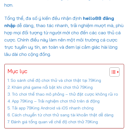
hơn.
Tổng thể, đa số ý kiến đều nhận định
hello88 đăng
nhập
dễ dàng, thao tác nhanh, trải nghiệm mượt mà, phù
hợp mọi đối tượng từ người mới cho đến các cao thủ cá
cược. Chính điều này làm nên một môi trường cá cược
trực tuyến uy tín, an toàn và đem lại cảm giác hài lòng
lâu dài cho cộng đồng.
Mục lục
So sánh chế độ chơi thử và chơi thật tại 79King
Khám phá game nổi bật khi chơi thử 79King
Trò chơi thể thao mô phỏng – thử đặt cược không rủi ro
App 79King – Trải nghiệm chơi thử trên di động
Tải app 79King Android và iOS nhanh chóng
Cách chuyển từ chơi thử sang tài khoản thật dễ dàng
Đánh giá tổng quan về chế độ chơi thử 79King