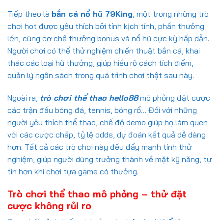
Tiếp theo là
bắn cá nổ hũ 79King
, một trong những trò
chơi hot được yêu thích bởi tính kịch tính, phần thưởng
lớn, cùng cơ chế thưởng bonus và nổ hũ cực kỳ hấp dẫn.
Người chơi có thể thử nghiệm chiến thuật bắn cá, khai
thác các loại hũ thưởng, giúp hiểu rõ cách tích điểm,
quản lý ngân sách trong quá trình chơi thật sau này.
Ngoài ra,
trò chơi thể thao hello88
mô phỏng đặt cược
các trận đấu bóng đá, tennis, bóng rổ… Đối với những
người yêu thích thể thao, chế độ demo giúp họ làm quen
với các cược chấp, tỷ lệ odds, dự đoán kết quả dễ dàng
hơn. Tất cả các trò chơi này đều đẩy mạnh tính thử
nghiệm, giúp người dùng trưởng thành về mặt kỹ năng, tự
tin hơn khi chơi tựa game có thưởng.
Trò chơi thể thao mô phỏng – thử đặt
cược không rủi ro